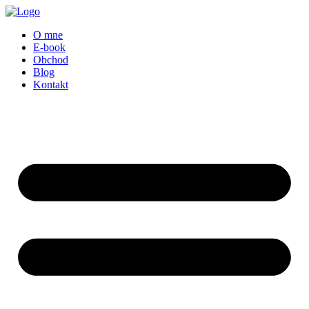
Preskočiť
na
O mne
obsah
E-book
Obchod
Blog
Kontakt