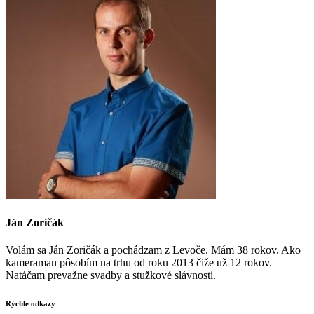
Ján Zoričák
Volám sa Ján Zoričák a pochádzam z Levoče. Mám 38 rokov. Ako
kameraman pôsobím na trhu od roku 2013 čiže už 12 rokov.
Natáčam prevažne svadby a stužkové slávnosti.
Rýchle odkazy