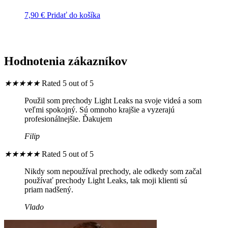
7,90
€
Pridať do košíka
Hodnotenia zákazníkov
★
★
★
★
★
Rated 5 out of 5
Použil som prechody Light Leaks na svoje videá a som
veľmi spokojný. Sú omnoho krajšie a vyzerajú
profesionálnejšie. Ďakujem
Filip
★
★
★
★
★
Rated 5 out of 5
Nikdy som nepoužíval prechody, ale odkedy som začal
používať prechody Light Leaks, tak moji klienti sú
priam nadšený.
Vlado